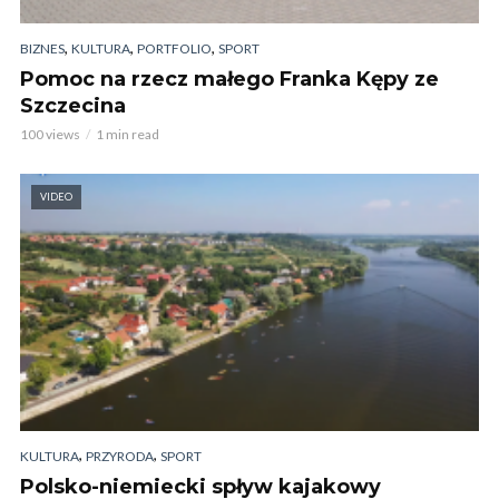
,
,
,
BIZNES
KULTURA
PORTFOLIO
SPORT
Pomoc na rzecz małego Franka Kępy ze
Szczecina
100 views
1 min read
VIDEO
,
,
KULTURA
PRZYRODA
SPORT
Polsko-niemiecki spływ kajakowy