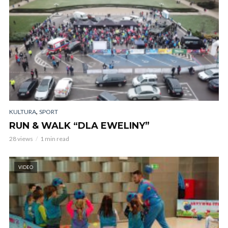
,
KULTURA
SPORT
RUN & WALK “DLA EWELINY”
28 views
1 min read
VIDEO