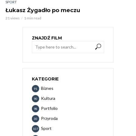
SPORT
Łukasz Żygadło po meczu
21 views
1 min read
ZNAJDŹ FILM
KATEGORIE
Biznes
91
Kultura
90
Portfolio
98
Przyroda
30
Sport
107