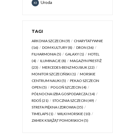
Uroda
43
TAGI
ARKONIA SZCZECIN
(9)
CHARYTATYWNIE
(16)
DOM KULTURY
(8)
DRON
(36)
FILHARMONIA
(5)
GALAXY
(1)
HOTEL
(4)
ILUMINACJE
(8)
MAGAZYN PRESTIŻ
(23)
MERCEDES-BENZ MOJSIUK
(22)
MONITOR SZCZECIŃSKI
(1)
MORSKIE
CENTRUM NAUKI
(5)
PEKAO SZCZECIN
OPEN
(5)
POGOŃ SZCZECIN
(4)
PÓŁNOCNA IZBA GOSPODARCZA
(14)
RDOŚ
(21)
STOCZNIA SZCZECIN
(49)
STREFA PIĘKNA I ZDROWIA
(35)
TIMELAPS
(1)
WILKI MORSKIE
(10)
ZAMEK KSIĄŻĄT POMORSKICH
(5)