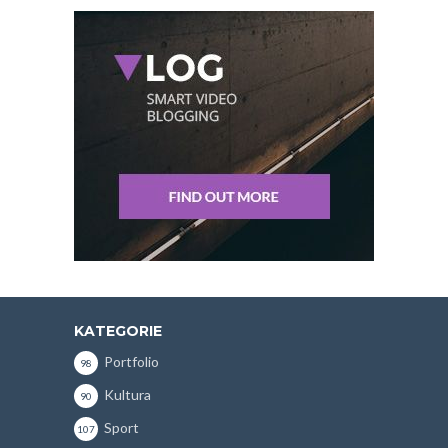
KATEGORIE
Portfolio
98
Kultura
90
Sport
107